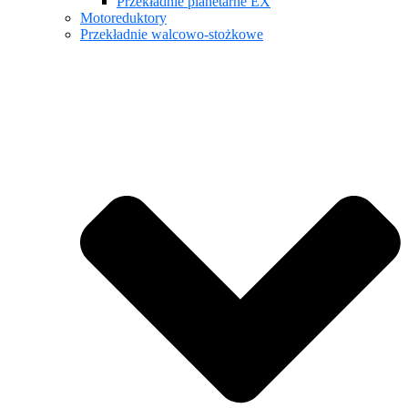
Przekładnie planetarne EX
Motoreduktory
Przekładnie walcowo-stożkowe