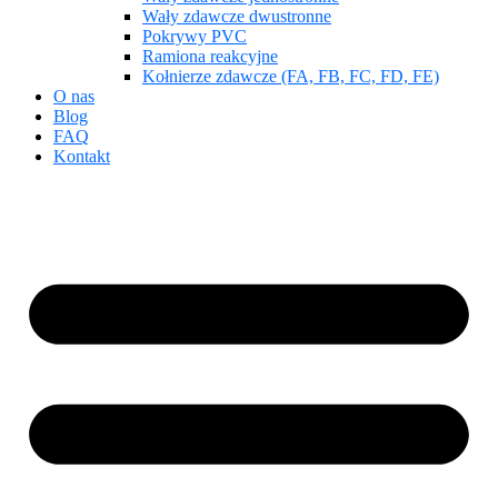
Wały zdawcze dwustronne
Pokrywy PVC
Ramiona reakcyjne
Kołnierze zdawcze (FA, FB, FC, FD, FE)
O nas
Blog
FAQ
Kontakt