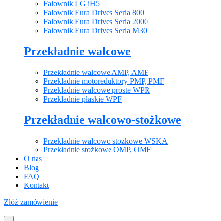
Falownik LG iH5
Falownik Eura Drives Seria 800
Falownik Eura Drives Seria 2000
Falownik Eura Drives Seria M30
Przekładnie walcowe
Przekładnie walcowe AMP, AMF
Przekładnie motoreduktory PMP, PMF
Przekładnie walcowe proste WPR
Przekładnie płaskie WPF
Przekładnie walcowo-stożkowe
Przekładnie walcowo stożkowe WSKA
Przekładnie stożkowe OMP, OMF
O nas
Blog
FAQ
Kontakt
Złóż zamówienie