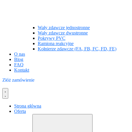
Wały zdawcze jednostronne
Wały zdawcze dwustronne
Pokrywy PVC
Ramiona reakcyjne
Kołnierze zdawcze (FA, FB, FC, FD, FE)
O nas
Blog
FAQ
Kontakt
Złóż zamówienie
Strona główna
Oferta