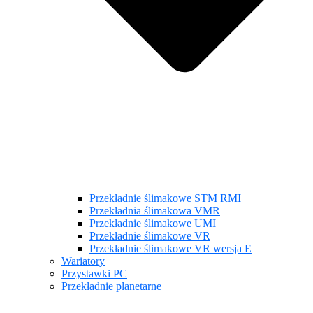
Przekładnie ślimakowe STM RMI
Przekładnia ślimakowa VMR
Przekładnie ślimakowe UMI
Przekładnie ślimakowe VR
Przekładnie ślimakowe VR wersja E
Wariatory
Przystawki PC
Przekładnie planetarne