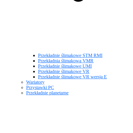
Przekładnie ślimakowe STM RMI
Przekładnia ślimakowa VMR
Przekładnie ślimakowe UMI
Przekładnie ślimakowe VR
Przekładnie ślimakowe VR wersja E
Wariatory
Przystawki PC
Przekładnie planetarne