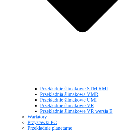
Przekładnie ślimakowe STM RMI
Przekładnia ślimakowa VMR
Przekładnie ślimakowe UMI
Przekładnie ślimakowe VR
Przekładnie ślimakowe VR wersja E
Wariatory
Przystawki PC
Przekładnie planetarne