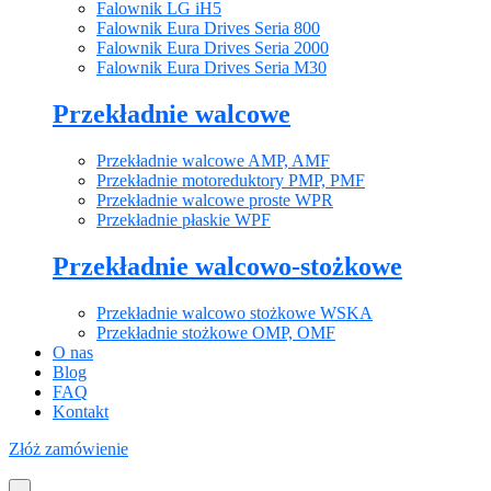
Falownik LG iH5
Falownik Eura Drives Seria 800
Falownik Eura Drives Seria 2000
Falownik Eura Drives Seria M30
Przekładnie walcowe
Przekładnie walcowe AMP, AMF
Przekładnie motoreduktory PMP, PMF
Przekładnie walcowe proste WPR
Przekładnie płaskie WPF
Przekładnie walcowo-stożkowe
Przekładnie walcowo stożkowe WSKA
Przekładnie stożkowe OMP, OMF
O nas
Blog
FAQ
Kontakt
Złóż zamówienie