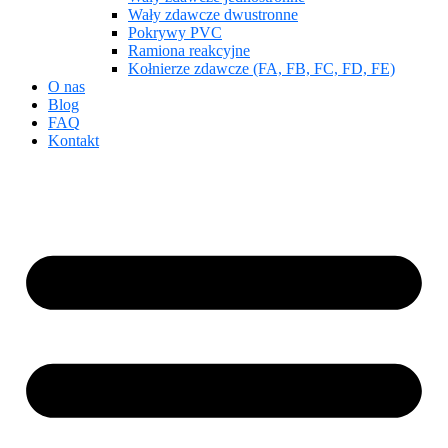
Wały zdawcze dwustronne
Pokrywy PVC
Ramiona reakcyjne
Kołnierze zdawcze (FA, FB, FC, FD, FE)
O nas
Blog
FAQ
Kontakt