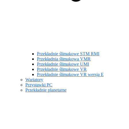
Przekładnie ślimakowe STM RMI
Przekładnia ślimakowa VMR
Przekładnie ślimakowe UMI
Przekładnie ślimakowe VR
Przekładnie ślimakowe VR wersja E
Wariatory
Przystawki PC
Przekładnie planetarne