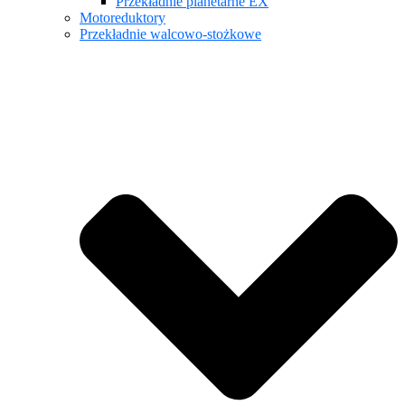
Przekładnie planetarne EX
Motoreduktory
Przekładnie walcowo-stożkowe