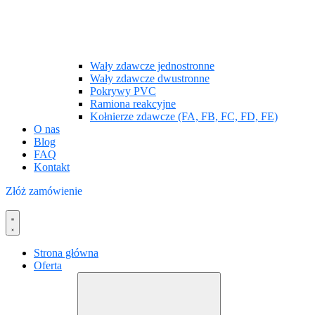
Wały zdawcze jednostronne
Wały zdawcze dwustronne
Pokrywy PVC
Ramiona reakcyjne
Kołnierze zdawcze (FA, FB, FC, FD, FE)
O nas
Blog
FAQ
Kontakt
Złóż zamówienie
Strona główna
Oferta